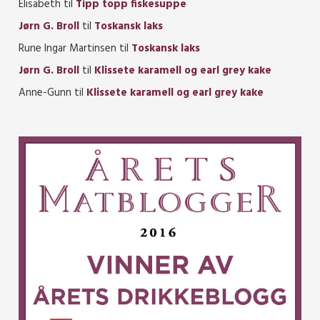
Elisabeth
til
Tipp topp fiskesuppe
Jørn G. Broll
til
Toskansk laks
Rune Ingar Martinsen
til
Toskansk laks
Jørn G. Broll
til
Klissete karamell og earl grey kake
Anne-Gunn
til
Klissete karamell og earl grey kake