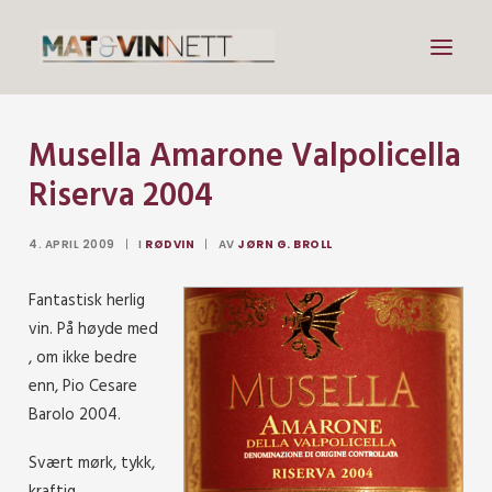
Musella Amarone Valpolicella
Mat
Riserva 2004
Drikke
Artikler
4. APRIL 2009
|
I
RØDVIN
|
AV
JØRN G. BROLL
Lenker
Fantastisk herlig
Om vin
vin. På høyde med
Om meg
, om ikke bedre
enn, Pio Cesare
Barolo 2004.
Search
Svært mørk, tykk,