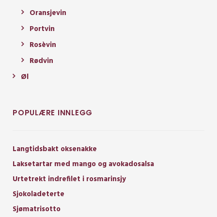
Oransjevin
Portvin
Rosèvin
Rødvin
Øl
POPULÆRE INNLEGG
Langtidsbakt oksenakke
Laksetartar med mango og avokadosalsa
Urtetrekt indrefilet i rosmarinsjy
Sjokoladeterte
Sjømatrisotto