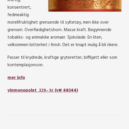
kraftig,
konsentrert,
fedmeaktig
morellfruktighet grensende til syltetøy, men ikke over
grensen. Overflødighetshorn. Masse kraft. Begynnende
tobakks- og animalske aromaer. Sjokolade. En liten,
velkommen bitterhet i finish. Det er knapt mulig å bli rikere.
Passer til krydrede, kraftige gryteretter, biffkjøtt eller som
kontemplasjonsvin.
mer info
vinmonopolet
339.- kr
(v#
48344
)