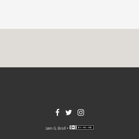
Jørn G. Broll •