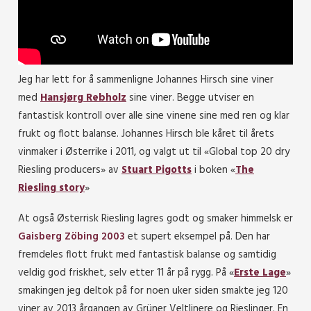
Jeg har lett for å sammenligne Johannes Hirsch sine viner
med
Hansjørg Rebholz
sine viner. Begge utviser en
fantastisk kontroll over alle sine vinene sine med ren og klar
frukt og flott balanse. Johannes Hirsch ble kåret til årets
vinmaker i Østerrike i 2011, og valgt ut til «Global top 20 dry
Riesling producers» av
Stuart Pigotts
i boken «
The
Riesling story
»
At også Østerrisk Riesling lagres godt og smaker himmelsk er
Gaisberg Zöbing 2003
et supert eksempel på. Den har
fremdeles flott frukt med fantastisk balanse og samtidig
veldig god friskhet, selv etter 11 år på rygg. På «
Erste Lage
»
smakingen jeg deltok på for noen uker siden smakte jeg 120
viner av 2013 årgangen av Grüner Veltlinere og Rieslinger. En