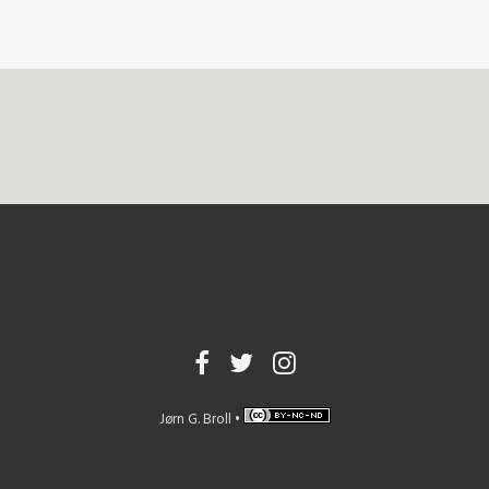
Jørn G. Broll •