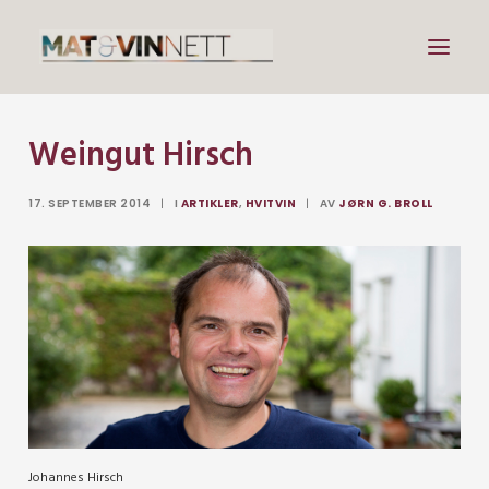
Weingut Hirsch
Mat
Drikke
17. SEPTEMBER 2014
|
I
ARTIKLER
,
HVITVIN
|
AV
JØRN G. BROLL
Artikler
Lenker
Om vin
Om meg
Search
Johannes Hirsch