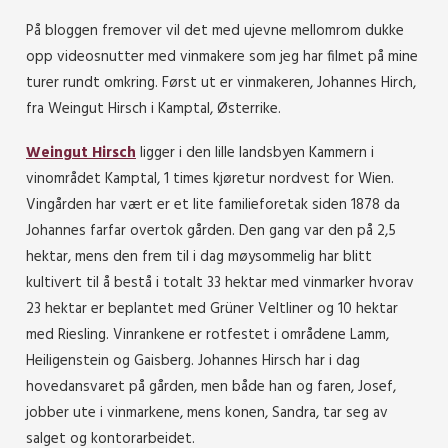
På bloggen fremover vil det med ujevne mellomrom dukke
opp videosnutter med vinmakere som jeg har filmet på mine
turer rundt omkring. Først ut er vinmakeren, Johannes Hirch,
fra Weingut Hirsch i Kamptal, Østerrike.
Weingut Hirsch
ligger i den lille landsbyen Kammern i
vinområdet Kamptal, 1 times kjøretur nordvest for Wien.
Vingården har vært er et lite familieforetak siden 1878 da
Johannes farfar overtok gården. Den gang var den på 2,5
hektar, mens den frem til i dag møysommelig har blitt
kultivert til å bestå i totalt 33 hektar med vinmarker hvorav
23 hektar er beplantet med Grüner Veltliner og 10 hektar
med Riesling. Vinrankene er rotfestet i områdene Lamm,
Heiligenstein og Gaisberg. Johannes Hirsch har i dag
hovedansvaret på gården, men både han og faren, Josef,
jobber ute i vinmarkene, mens konen, Sandra, tar seg av
salget og kontorarbeidet.