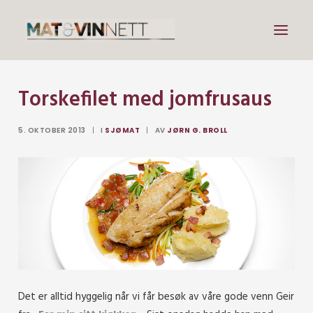
Torskefilet med jomfrusaus
Mat
Drikke
5. OKTOBER 2013
|
I
SJØMAT
|
AV
JØRN G. BROLL
Artikler
Lenker
Om vin
Om meg
Search
Det er alltid hyggelig når vi får besøk av våre gode venn Geir