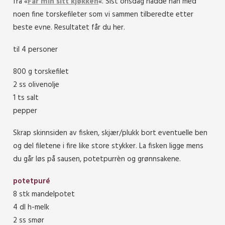
fra «
Far min sitt kjøkken
«. Sist onsdag hadde han med
noen fine torskefileter som vi sammen tilberedte etter
beste evne. Resultatet får du her.
til 4 personer
800 g torskefilet
2 ss olivenolje
1 ts salt
pepper
Skrap skinnsiden av fisken, skjær/plukk bort eventuelle ben
og del filetene i fire like store stykker. La fisken ligge mens
du går løs på sausen, potetpurrèn og grønnsakene.
potetpuré
8 stk mandelpotet
4 dl h-melk
2 ss smør