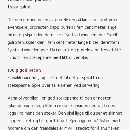
1 stor gulrot
Del den grønne delen av purreløken på langs, og skyll vekk
eventuelle jordrester. Kapp purren i fem centimeter lange
biter, og skjær den deretter i fyrstikktynne lengder. Skrell
gulroten, skjær den i fem centimeter lange biter, deretter i
fyrstikktynne lengder. Ha i gulrot og purreløk, og fres et lite
minutt i en stekepanne med litt olivenolje.
100 g god bacon
Finhakk baconet, og stek det til det er sprøtt i en
stekepanne. Spre over tallerkenen ved servering.
Varm olivenoljen i en god stekepanne til den er nesten
rykende varm. Legg fisken i med skinnsiden ned og la den
ligge i ro mens den steker. Den skal ligge til du ser at skinnet
slipper taket og blir godt brunt. Kjenn gjerne på fisken med
fingrene om den fremdeles er myk. I stedet for å snu fisken