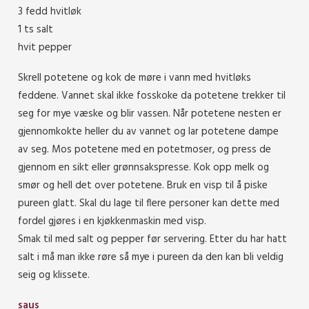
3 fedd hvitløk
1 ts salt
hvit pepper
Skrell potetene og kok de møre i vann med hvitløks
feddene. Vannet skal ikke fosskoke da potetene trekker til
seg for mye væske og blir vassen. Når potetene nesten er
gjennomkokte heller du av vannet og lar potetene dampe
av seg. Mos potetene med en potetmoser, og press de
gjennom en sikt eller grønnsakspresse. Kok opp melk og
smør og hell det over potetene. Bruk en visp til å piske
pureen glatt. Skal du lage til flere personer kan dette med
fordel gjøres i en kjøkkenmaskin med visp.
Smak til med salt og pepper før servering. Etter du har hatt
salt i må man ikke røre så mye i pureen da den kan bli veldig
seig og klissete.
saus