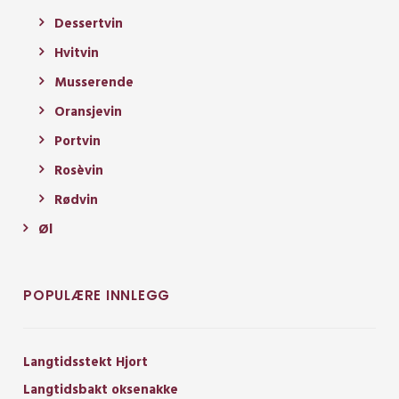
Dessertvin
Hvitvin
Musserende
Oransjevin
Portvin
Rosèvin
Rødvin
Øl
POPULÆRE INNLEGG
Langtidsstekt Hjort
Langtidsbakt oksenakke