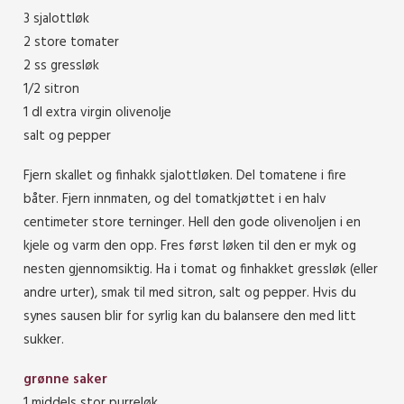
3 sjalottløk
2 store tomater
2 ss gressløk
1/2 sitron
1 dl extra virgin olivenolje
salt og pepper
Fjern skallet og finhakk sjalottløken. Del tomatene i fire
båter. Fjern innmaten, og del tomatkjøttet i en halv
centimeter store terninger. Hell den gode olivenoljen i en
kjele og varm den opp. Fres først løken til den er myk og
nesten gjennomsiktig. Ha i tomat og finhakket gressløk (eller
andre urter), smak til med sitron, salt og pepper. Hvis du
synes sausen blir for syrlig kan du balansere den med litt
sukker.
grønne saker
1 middels stor purreløk