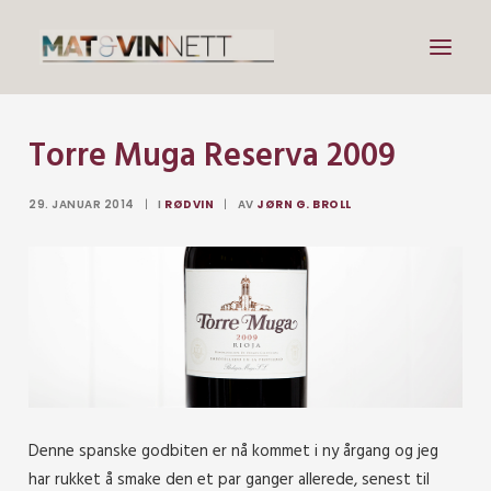
Torre Muga Reserva 2009
Mat
Drikke
29. JANUAR 2014
|
I
RØDVIN
|
AV
JØRN G. BROLL
Artikler
Lenker
Om vin
Om meg
Search
Denne spanske godbiten er nå kommet i ny årgang og jeg
har rukket å smake den et par ganger allerede, senest til