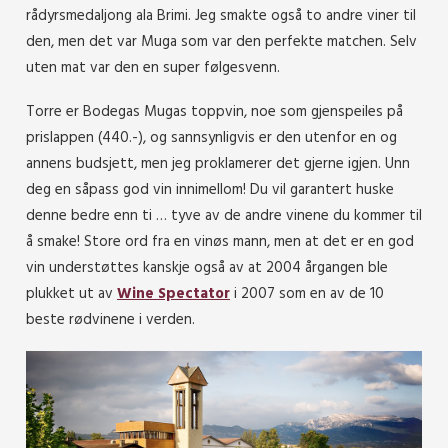
rådyrsmedaljong ala Brimi. Jeg smakte også to andre viner til
den, men det var Muga som var den perfekte matchen. Selv
uten mat var den en super følgesvenn.
Torre er Bodegas Mugas toppvin, noe som gjenspeiles på
prislappen (440.-), og sannsynligvis er den utenfor en og
annens budsjett, men jeg proklamerer det gjerne igjen. Unn
deg en såpass god vin innimellom! Du vil garantert huske
denne bedre enn ti … tyve av de andre vinene du kommer til
å smake! Store ord fra en vinøs mann, men at det er en god
vin understøttes kanskje også av at 2004 årgangen ble
plukket ut av
Wine Spectator
i 2007 som en av de 10
beste rødvinene i verden.