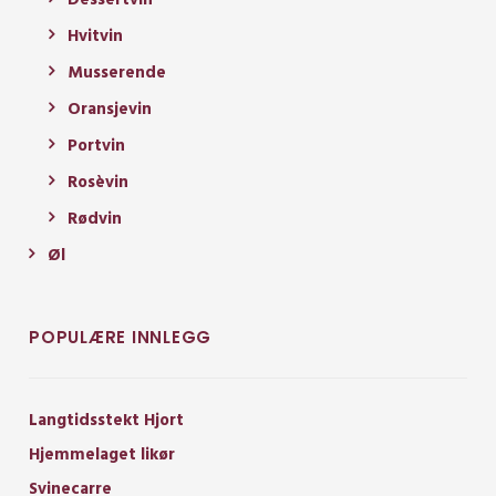
Hvitvin
Musserende
Oransjevin
Portvin
Rosèvin
Rødvin
Øl
POPULÆRE INNLEGG
Langtidsstekt Hjort
Hjemmelaget likør
Svinecarre