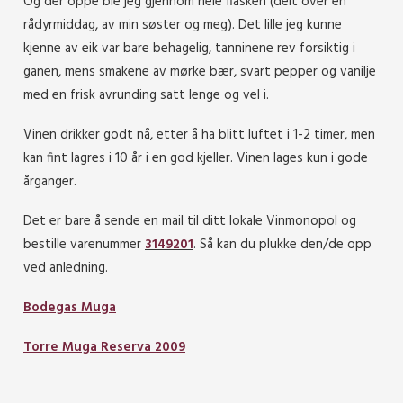
Og der oppe ble jeg gjennom hele flasken (delt over en
rådyrmiddag, av min søster og meg). Det lille jeg kunne
kjenne av eik var bare behagelig, tanninene rev forsiktig i
ganen, mens smakene av mørke bær, svart pepper og vanilje
med en frisk avrunding satt lenge og vel i.
Vinen drikker godt nå, etter å ha blitt luftet i 1-2 timer, men
kan fint lagres i 10 år i en god kjeller. Vinen lages kun i gode
årganger.
Det er bare å sende en mail til ditt lokale Vinmonopol og
bestille varenummer
3149201
. Så kan du plukke den/de opp
ved anledning.
Bodegas Muga
Torre Muga Reserva 2009