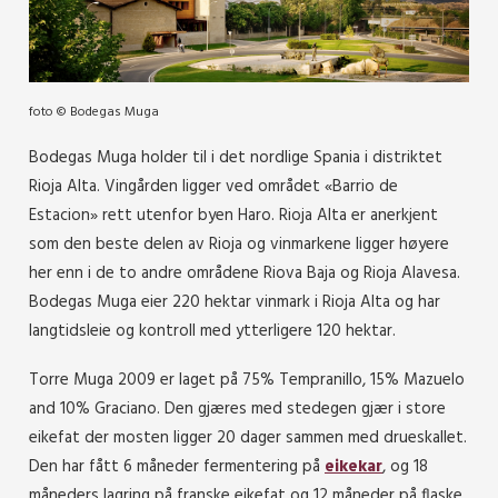
foto © Bodegas Muga
Bodegas Muga holder til i det nordlige Spania i distriktet
Rioja Alta. Vingården ligger ved området «Barrio de
Estacion» rett utenfor byen Haro. Rioja Alta er anerkjent
som den beste delen av Rioja og vinmarkene ligger høyere
her enn i de to andre områdene Riova Baja og Rioja Alavesa.
Bodegas Muga eier 220 hektar vinmark i Rioja Alta og har
langtidsleie og kontroll med ytterligere 120 hektar.
Torre Muga 2009 er laget på 75% Tempranillo, 15% Mazuelo
and 10% Graciano. Den gjæres med stedegen gjær i store
eikefat der mosten ligger 20 dager sammen med drueskallet.
Den har fått 6 måneder fermentering på
eikekar
, og 18
måneders lagring på franske eikefat og 12 måneder på flaske