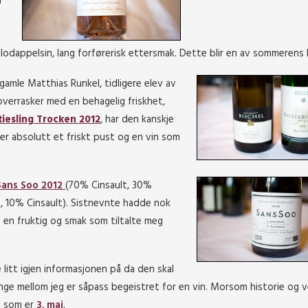
g
lodappelsin, lang forførerisk ettersmak. Dette blir en av sommerens k
r gamle Matthias Runkel, tidligere elev av
overrasker med en behagelig friskhet,
Riesling Trocken 2012
, har den kanskje
r absolutt et friskt pust og en vin som
Sans Soo 2012
(70% Cinsault, 30%
 10% Cinsault). Sistnevnte hadde nok
 en fruktig og smak som tiltalte meg
itt igjen informasjonen på da den skal
enge mellom jeg er såpass begeistret for en vin. Morsom historie og 
t som er
3. mai
.