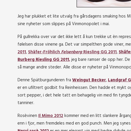
Jeg har plukket et lite utvalg fra gårsdagens smaking hos
sine nyheter som slippes på Vinmonopolet i mai.
På gullrekka over var det ikke lett å kun trekke ut èn repr
følelsen disse vinene ga. Det var simpelthen gode viner, m
2011
,
Shäfer-Fröhlich
Felsenberg
Riesling GG 2011
,
Shäfe
Burberg Riesling GG 2011
,
jeg bare ramser de opp her. De 
så mange andre steder. Alle disse er nyheter på Vinmonopo
Denne Spätburgunderen fra
Weingut Becker
,
Landgraf 
er en ufiltrert godbit fra Reinheissen. Den hadde et mykt og
sort pepper, i det hele tatt en behagelig vin med fin tyngd
tanniner.
Rosèvinen
Il Mimo 2012
kommer med en litt slankere årgan
enn i fjor, men fremdeles med en god punch. Men jeg synes