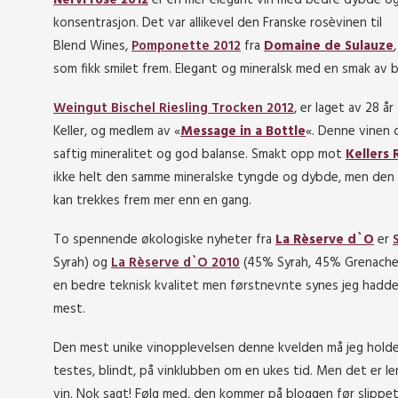
Nervi rosè 2012
er en mer elegant vin med bedre dybde o
konsentrasjon. Det var allikevel den Franske rosèvinen til
Blend Wines,
Pomponette 2012
fra
Domaine de Sulauze
,
som fikk smilet frem. Elegant og mineralsk med en smak av b
Weingut Bischel Riesling Trocken 2012
, er laget av 28 å
Keller, og medlem av «
Message in a Bottle
«. Denne vinen 
saftig mineralitet og god balanse. Smakt opp mot
Kellers 
ikke helt den samme mineralske tyngde og dybde, men den e
kan trekkes frem mer enn en gang.
To spennende økologiske nyheter fra
La Rèserve d`O
er
Syrah) og
La Rèserve d`O 2010
(45% Syrah, 45% Grenache,
en bedre teknisk kvalitet men førstnevnte synes jeg hadde
mest.
Den mest unike vinopplevelsen denne kvelden må jeg holde l
testes, blindt, på vinklubben om en ukes tid. Men det er l
vin. Nok sagt! Følg med, den kommer på bloggen før slippe