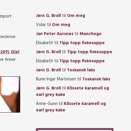
Jørn G. Broll
til
Om meg
import
Vidar
til
Om meg
Jan Peter Aursnes
til
Manchego
 beskrive
Elisabeth
til
Tipp topp fiskesuppe
Jørn G. Broll
til
Tipp topp fiskesuppe
 2011
,
Diel
ke finner
Elisabeth
til
Tipp topp fiskesuppe
Jørn G. Broll
til
Toskansk laks
Rune Ingar Martinsen
til
Toskansk laks
Jørn G. Broll
til
Klissete karamell og
earl grey kake
Anne-Gunn
til
Klissete karamell og
earl grey kake