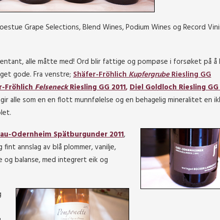
 Moestue Grape Selections, Blend Wines, Podium Wines og Record Vin
esentant, alle måtte med! Ord blir fattige og pompøse i forsøket på å
eget gode. Fra venstre;
Shäfer-Fröhlich
Kupfergrube
Riesling GG
r-Fröhlich
Felseneck
Riesling GG 2011
,
Diel Goldloch Riesling GG
gir alle som en en flott munnfølelse og en behagelig mineralitet en ik
let.
Gau-Odernheim Spätburgunder 2011
,
 fint annslag av blå plommer, vanilje,
e og balanse, med integrert eik og
g