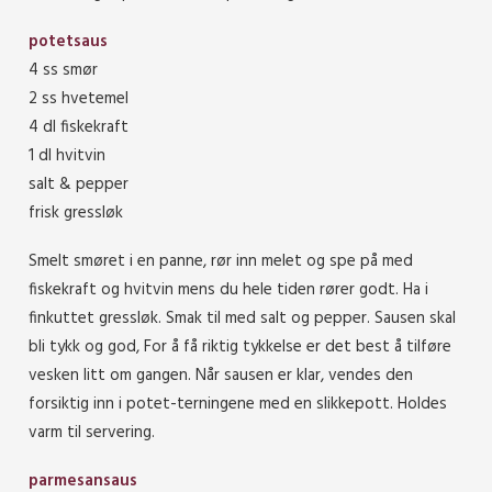
potetsaus
4 ss smør
2 ss hvetemel
4 dl fiskekraft
1 dl hvitvin
salt & pepper
frisk gressløk
Smelt smøret i en panne, rør inn melet og spe på med
fiskekraft og hvitvin mens du hele tiden rører godt. Ha i
finkuttet gressløk. Smak til med salt og pepper. Sausen skal
bli tykk og god, For å få riktig tykkelse er det best å tilføre
vesken litt om gangen. Når sausen er klar, vendes den
forsiktig inn i potet-terningene med en slikkepott. Holdes
varm til servering.
parmesansaus