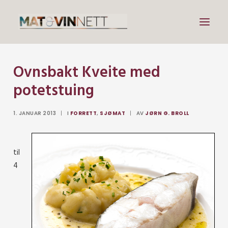
Ovnsbakt Kveite med
Mat
potetstuing
Drikke
Artikler
1. JANUAR 2013
|
I
FORRETT
,
SJØMAT
|
AV
JØRN G. BROLL
Lenker
Om vin
til
Om meg
4
Search