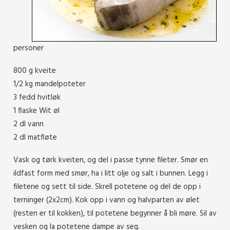
personer
800 g kveite
1/2 kg mandelpoteter
3 fedd hvitløk
1 flaske Wit øl
2 dl vann
2 dl matfløte
Vask og tørk kveiten, og del i passe tynne fileter. Smør en
ildfast form med smør, ha i litt olje og salt i bunnen. Legg i
filetene og sett til side. Skrell potetene og del de opp i
terninger (2x2cm). Kok opp i vann og halvparten av ølet
(resten er til kokken), til potetene begynner å bli møre. Sil av
vesken og la potetene dampe av seg.