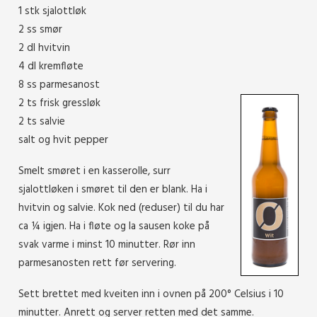
1 stk sjalottløk
2 ss smør
2 dl hvitvin
4 dl kremfløte
8 ss parmesanost
2 ts frisk gressløk
2 ts salvie
salt og hvit pepper
Smelt smøret i en kasserolle, surr
sjalottløken i smøret til den er blank. Ha i
hvitvin og salvie. Kok ned (reduser) til du har
ca ¼ igjen. Ha i fløte og la sausen koke på
svak varme i minst 10 minutter. Rør inn
parmesanosten rett før servering.
Sett brettet med kveiten inn i ovnen på 200° Celsius i 10
minutter. Anrett og server retten med det samme.