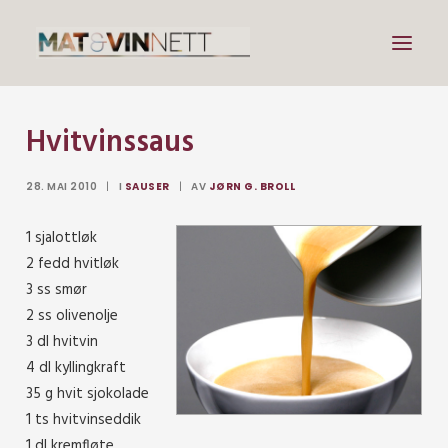
Hvitvinssaus
Mat
Drikke
28. MAI 2010
|
I
SAUSER
|
AV
JØRN G. BROLL
Artikler
1 sjalottløk
Lenker
2 fedd hvitløk
Om vin
3 ss smør
2 ss olivenolje
Om meg
3 dl hvitvin
4 dl kyllingkraft
35 g hvit sjokolade
Search
1 ts hvitvinseddik
1 dl kremfløte