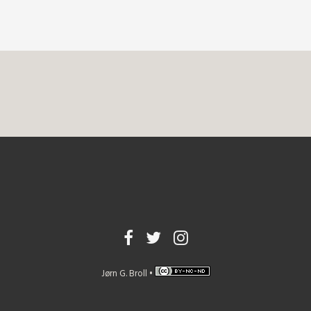
Jørn G. Broll •