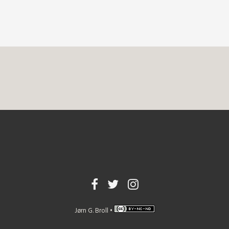
Jørn G. Broll •