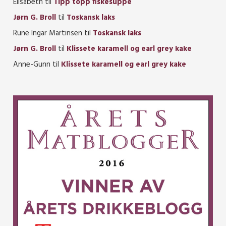
Elisabeth
til
Tipp topp fiskesuppe
Jørn G. Broll
til
Toskansk laks
Rune Ingar Martinsen
til
Toskansk laks
Jørn G. Broll
til
Klissete karamell og earl grey kake
Anne-Gunn
til
Klissete karamell og earl grey kake