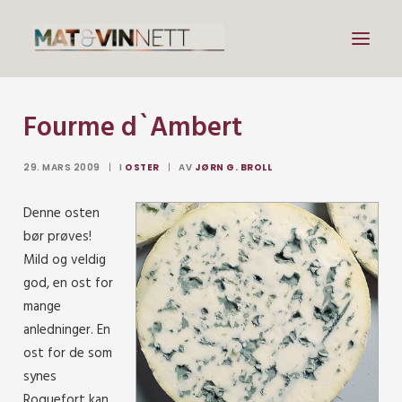
Fourme d`Ambert
Mat
Drikke
29. MARS 2009
|
I
OSTER
|
AV
JØRN G. BROLL
Artikler
Denne osten
Lenker
bør prøves!
Om vin
Mild og veldig
god, en ost for
Om meg
mange
anledninger. En
ost for de som
Search
synes
Roquefort kan