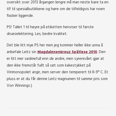
oversikt over 2013 årgangen lengre må man neste bare ta en
tlf til spesialbutikkene og høre om de tilfeldigvis har noen
flasker liggende.
PS! Tallet 1 til høyre på etiketten henviser til første
drueselektering. Les; bedre kvalitet.
Det ble litt mye PS her men jeg kommer heller ikke unna å
anbefale Leitz sin
Magdalenenkreuz Spätlese 2010
. Den
er litt mer sødmefull enn de andre, men syrenivået gjør at
den ikke fremstår fullt så søt som kakestykket på
Vinmonopolet angir, men server den temperert til 8-9º C. Et
pluss er at du får denne Leitz magnumen til samme pris som
Von Winnings:)