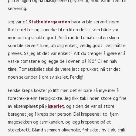
platen igjen og ha blåskjellene i gryten og hold varm frem til
servering.
Jeg var på
Statholdergaarden
hvor vi ble servert noen
flotte retter og la merke til en liten detalj som både var
morsom og smakte godt. Små runde tomater uten skinn
som ble servert lune, utrolig enkelt, veldig godt. Det måtte
prøves. Sa jeg at det var enkelt? Alt du trenger å gjøre er å
vaske tomatene og legge de i ovnen på 180° C i en halv
time. Tomatskallet skal da være lett sprukket, nå tar det
noen sekunder å dra av skallet. Ferdig!
Ferske kreps koster jo litt men det er bare så mye mer å
foretrekke enn ferdigkokte. Jeg fikk tak i noen store og fine
av eksemplaret på
Fiskeriet
, og siden de var så store
beregnet jeg 1 kreps per person. Del krepsene i to, fjern
magesekken og tarmkanalen, og legg krepsene på et
stekebrett. Bland sammen olivenolje, finhakket hvitløk, chili