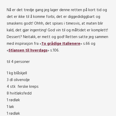
Nå er det tredje gang jeg lager denne retten på kort tid og
det er ikke til å komme forbi, det er diggedidiggbart og
smaskens godt! Ohhh, det spises i timesvis, at maten blir
kald, det gjør ingenting! God vin til og måltidet er komplett!
Dessert? Neitakk, er mett og god! Retten satte jeg sammen
med inspirasjon fra «
To grådige Italienere
» s.66 og
«
Stiansen til hverdags
» s.106.
til 4 personer
1 kg blåskjell
3 dl olivenolje
4 stk ferske kreps
8 hvitløksfedd
1 rødløk
1 løk
1 rødløk