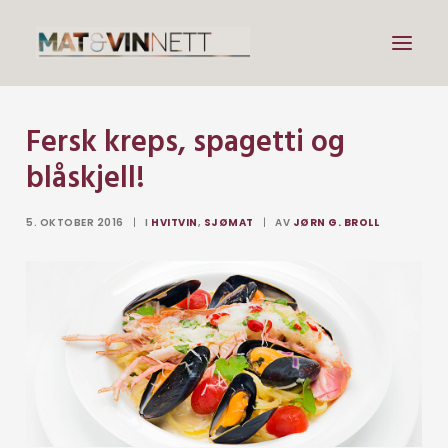
Fersk kreps, spagetti og
Mat
blåskjell!
Drikke
Artikler
5. OKTOBER 2016
|
I
HVITVIN
,
SJØMAT
|
AV
JØRN G. BROLL
Lenker
Om vin
Om meg
Search