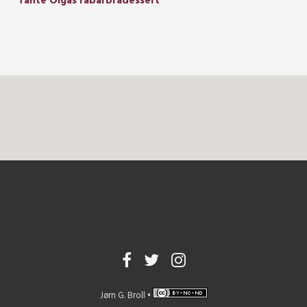
Tante Olgas rabarbradessert
Jørn G. Broll •