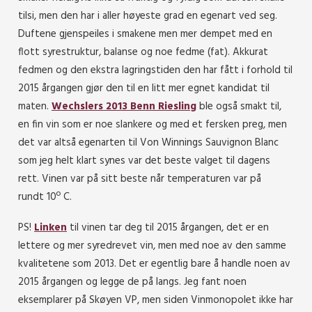
tilsi, men den har i aller høyeste grad en egenart ved seg.
Duftene gjenspeiles i smakene men mer dempet med en
flott syrestruktur, balanse og noe fedme (fat). Akkurat
fedmen og den ekstra lagringstiden den har fått i forhold til
2015 årgangen gjør den til en litt mer egnet kandidat til
maten.
Wechslers 2013 Benn Riesling
ble også smakt til,
en fin vin som er noe slankere og med et fersken preg, men
det var altså egenarten til Von Winnings Sauvignon Blanc
som jeg helt klart synes var det beste valget til dagens
rett. Vinen var på sitt beste når temperaturen var på
rundt 10º C.
PS!
Linken
til vinen tar deg til 2015 årgangen, det er en
lettere og mer syredrevet vin, men med noe av den samme
kvalitetene som 2013. Det er egentlig bare å handle noen av
2015 årgangen og legge de på langs. Jeg fant noen
eksemplarer på Skøyen VP, men siden Vinmonopolet ikke har