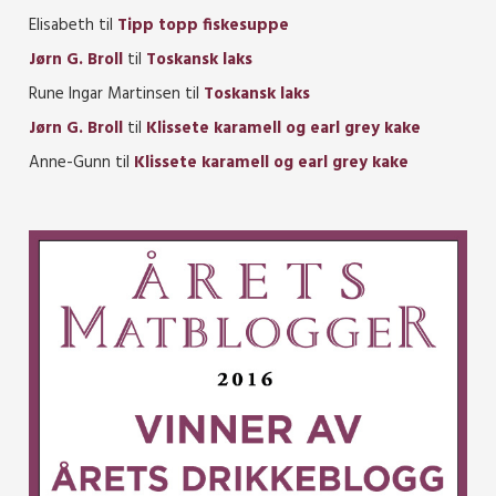
Elisabeth
til
Tipp topp fiskesuppe
Jørn G. Broll
til
Toskansk laks
Rune Ingar Martinsen
til
Toskansk laks
Jørn G. Broll
til
Klissete karamell og earl grey kake
Anne-Gunn
til
Klissete karamell og earl grey kake