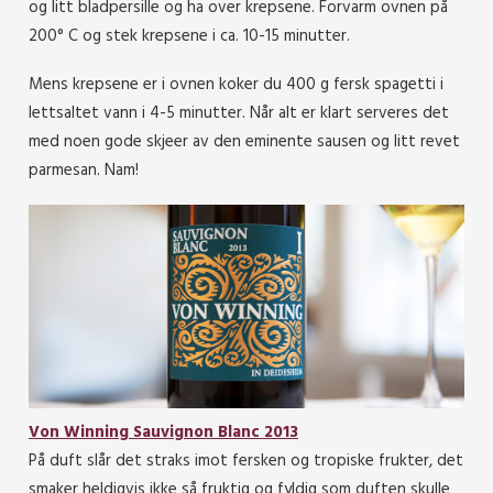
og litt bladpersille og ha over krepsene. Forvarm ovnen på
200° C og stek krepsene i ca. 10-15 minutter.
Mens krepsene er i ovnen koker du 400 g fersk spagetti i
lettsaltet vann i 4-5 minutter. Når alt er klart serveres det
med noen gode skjeer av den eminente sausen og litt revet
parmesan. Nam!
Von Winning Sauvignon Blanc 2013
På duft slår det straks imot fersken og tropiske frukter, det
smaker heldigvis ikke så fruktig og fyldig som duften skulle