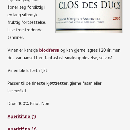
myk inngang som
åpner seg forsiktig i
en lang silkemyk
fruktig fortsettelse.
Lite fremtredende
tanniner.
Vinen er kanskje
blodfersk
og kan gjerne lagres i 20 år, men
det var uansett en fantastisk smaksopplevelse, selv nå.
Vinen ble luftet i 1,5t.
Passer til de fineste kjøttretter, gjerne fasan eller
lammefilet.
Drue: 100% Pinot Noir
Aperitif.no (1)
Aperitif.no (2)