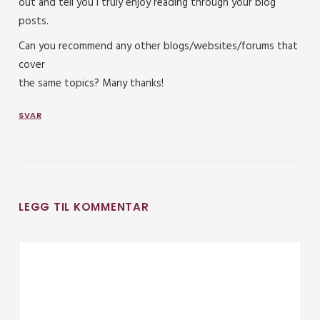
out and tell you I truly enjoy reading through your blog
posts.
Can you recommend any other blogs/websites/forums that
cover
the same topics? Many thanks!
SVAR
LEGG TIL KOMMENTAR