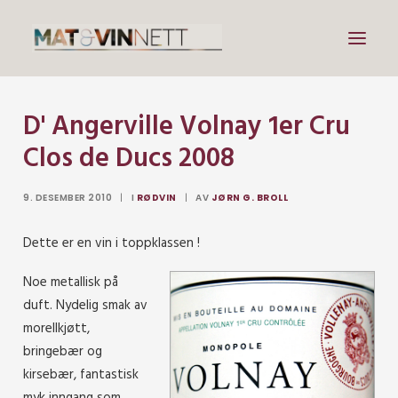
D' Angerville Volnay 1er Cru
Mat
Clos de Ducs 2008
Drikke
Artikler
9. DESEMBER 2010
|
I
RØDVIN
|
AV
JØRN G. BROLL
Lenker
Dette er en vin i toppklassen !
Om vin
Noe metallisk på
Om meg
duft. Nydelig smak av
morellkjøtt,
Search
bringebær og
kirsebær, fantastisk