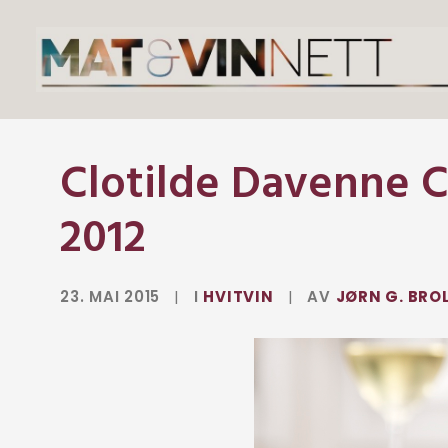
Clotilde Davenne C
2012
23. MAI 2015
|
I
HVITVIN
|
AV
JØRN G. BRO