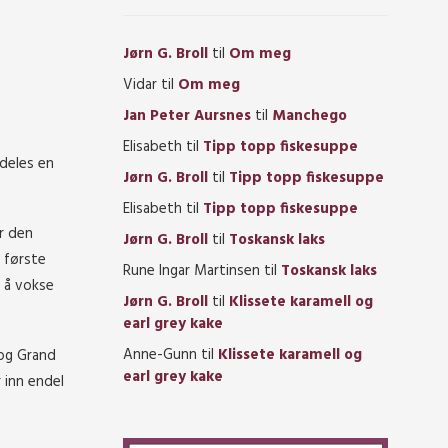
Jørn G. Broll
til
Om meg
Vidar
til
Om meg
Jan Peter Aursnes
til
Manchego
Elisabeth
til
Tipp topp fiskesuppe
mdeles en
Jørn G. Broll
til
Tipp topp fiskesuppe
Elisabeth
til
Tipp topp fiskesuppe
or den
Jørn G. Broll
til
Toskansk laks
 første
Rune Ingar Martinsen
til
Toskansk laks
e å vokse
Jørn G. Broll
til
Klissete karamell og
earl grey kake
Anne-Gunn
til
Klissete karamell og
 og Grand
earl grey kake
r inn endel