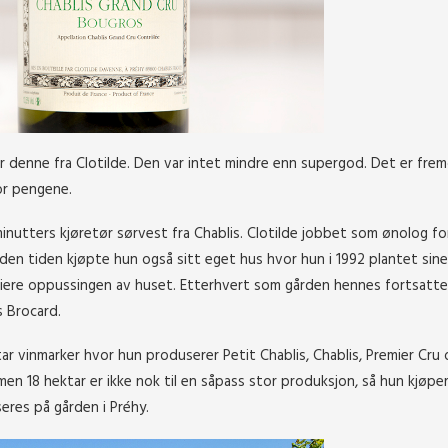
 før denne fra Clotilde. Den var intet mindre enn supergod. Det er fre
for pengene.
minutters kjøretør sørvest fra Chablis. Clotilde jobbet som ønolog f
den tiden kjøpte hun også sitt eget hus hvor hun i 1992 plantet sine
ansiere oppussingen av huset. Etterhvert som gården hennes fortsatt
s Brocard.
tar vinmarker hvor hun produserer Petit Chablis, Chablis, Premier Cru
 men 18 hektar er ikke nok til en såpass stor produksjon, så hun kjøpe
iseres på gården i Préhy.