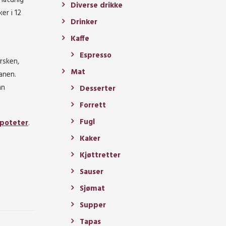
Diverse drikke
er i 12
Drinker
Kaffe
Espresso
rsken,
Mat
anen.
nn
Desserter
Forrett
Fugl
 poteter
.
Kaker
Kjøttretter
Sauser
Sjømat
Supper
Tapas