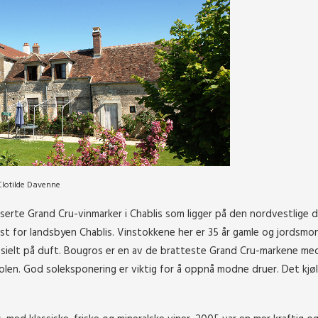
lotilde Davenne
serte Grand Cru-vinmarker i Chablis som ligger på den nordvestlige d
st for landsbyen Chablis. Vinstokkene her er 35 år gamle og jordsmo
sielt på duft. Bougros er en av de bratteste Grand Cru-markene med
en. God soleksponering er viktig for å oppnå modne druer. Det kjøl