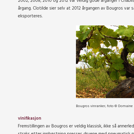
2002, 2008, 2010 og 2012 var veldig gode årganger i Chablis,
årgang. Clotilde sier selv at 2012 årgangen av
Bougros var så
eksporteres.
Bougros vinranker, foto © Domaine 
vinifikasjon
Fremstillingen av Bougros er veldig klassisk, ikke så annerle
straks etter innhøstning presses druene med pneumatisk pre