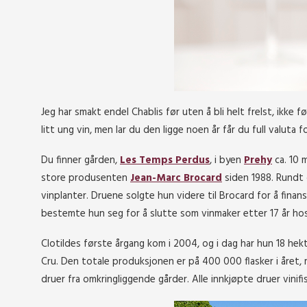
Jeg har smakt endel Chablis før uten å bli helt frelst, ikke
litt ung vin, men lar du den ligge noen år får du full valuta 
Du finner gården,
Les Temps Perdus
, i byen
Prehy
ca. 10 
store produsenten
Jean-Marc Brocard
siden 1988. Rundt 
vinplanter. Druene solgte hun videre til Brocard for å fin
bestemte hun seg for å slutte som vinmaker etter 17 år ho
Clotildes første årgang kom i 2004, og i dag har hun 18 hek
Cru. Den totale produksjonen er på
400 000 flasker i året,
druer fra omkringliggende gårder.
Alle innkjøpte druer vinif