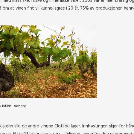
 med klassiske, friske og mineralske viner.
2005 var en mer kraftig o
 bra at vinen fint vil kunne lagres i 20 år.
75% av produksjonen henn
Clotilde Davenne
des enn alle de andre vinene Clotilde lager. Innhøstingen skjer for hån
sse. Etter 12 timer klares og stabiliseres vinen før den gjærer med 