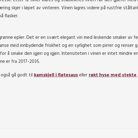
ing skjer i løpet av vinteren. Vinen lagres videre på rustfrie ståltank
å flasker.
 grønne epler. Det er en svært elegant vin med leskende smaker av fe
anse med innbydende friskhet og en syrlighet som pirrer og renser g
or å smake den igjen og igjen. Intensiteten i vinen er intet mindre e
ne er fra 2017-2035.
l også gå godt til
kamskjell i fløtesaus
eller
røkt hyse med stekte