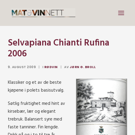
Selvapiana Chianti Rufina
Mat
2006
Drikke
Artikler
9. AUGUST 2009
|
I
RØDVIN
|
AV
JØRN G. BROLL
Lenker
Klassiker og et av de beste
Om vin
kjøpene i polets basisutvalg.
Om meg
Søtlig fruktighet med hint av
kirsebær, lær og elegant
Search
trebruk. Balansert syre med
faste tanniner. Fin lengde.