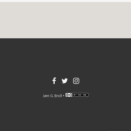
Jørn G. Broll •