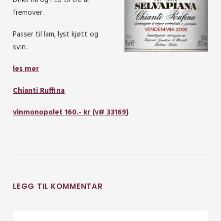
Drikk nå og i to til tre år
fremover.
Passer til lam, lyst kjøtt og
svin.
les mer
Chianti Ruffina
vinmonopolet 160.- kr (v#
33169
)
LEGG TIL KOMMENTAR