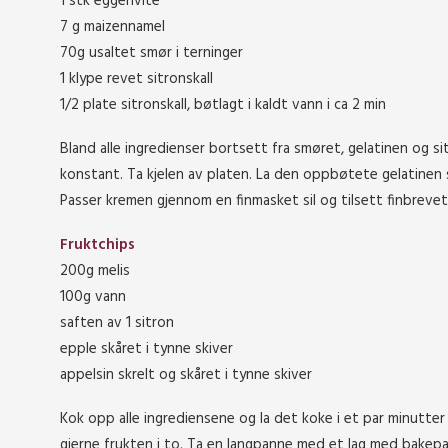
1 stk eggehvite
7 g maizennamel
70g usaltet smør i terninger
1 klype revet sitronskall
1/2 plate sitronskall, bøtlagt i kaldt vann i ca 2 min
Bland alle ingredienser bortsett fra smøret, gelatinen og si
konstant. Ta kjelen av platen. La den oppbøtete gelatinen sm
Passer kremen gjennom en finmasket sil og tilsett finbrevet s
Fruktchips
200g melis
100g vann
saften av 1 sitron
epple skåret i tynne skiver
appelsin skrelt og skåret i tynne skiver
Kok opp alle ingrediensene og la det koke i et par minutter 
gjerne frukten i to. Ta en langpanne med et lag med bakepap