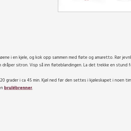
røene i en kjele, og kok opp sammen med fløte og amaretto. Rør jevnl
 dråper sitron. Visp så inn fløteblandingen. La det trekke en stund 
20 grader i ca 45 min. Kjøl ned før den settes i kjøleskapet i noen tim
 en
brulébrenner
.