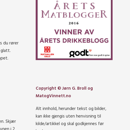
s du rører
glatt.
apet.
Copyright © Jørn G. Broll og
MatogVinnett.no
Alt innhold, herunder tekst og bilder,
kan ikke gjengis uten henvisning til
en. Skjær
kilde/artikkel og skal godkjennes før
vnen i 2