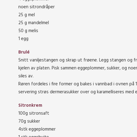
noen sitrondråper
25 g mel
25 g mandelmel
50 g melis
1 egg
Brulé
Snitt vaniljestangen og skrap ut frøene. Legg stangen og f
kjelen av platen. Pisk sammen eggeplommer, sukker, og noen
siles av.
Røren fordeles i fire former og bakes i vannbad i ovnen på 1
servering strøs dermerasukker over og karamelliseres med
Sitronkrem
100g sitronsaft
70g sukker
4stk eggeplommer