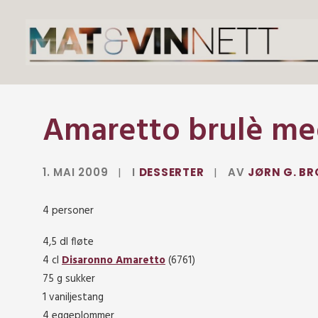
Amaretto brulè me
1. MAI 2009
|
I
DESSERTER
|
AV
JØRN G. BR
4 personer
4,5 dl fløte
4 cl
Disaronno Amaretto
(6761)
75 g sukker
1 vaniljestang
4 eggeplommer