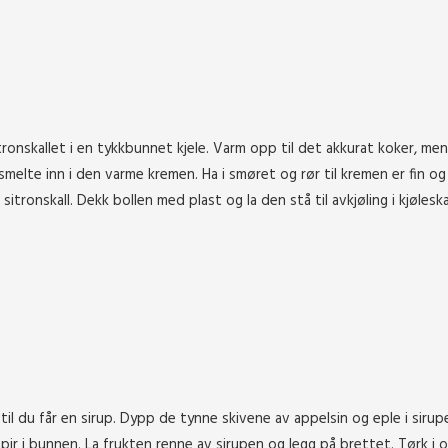
tronskallet i en tykkbunnet kjele. Varm opp til det akkurat koker, men
elte inn i den varme kremen. Ha i smøret og rør til kremen er fin og 
itronskall. Dekk bollen med plast og la den stå til avkjøling i kjølesk
til du får en sirup. Dypp de tynne skivene av appelsin og eple i sirup
ir i bunnen. La frukten renne av sirupen og legg på brettet. Tørk i o