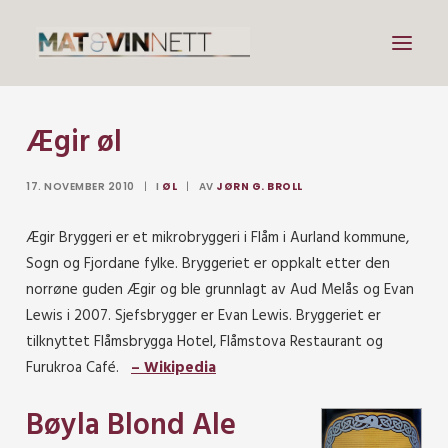
Ægir øl
Mat
Drikke
17. NOVEMBER 2010
|
I
ØL
|
AV
JØRN G. BROLL
Artikler
Ægir Bryggeri er et mikrobryggeri i Flåm i Aurland kommune,
Lenker
Sogn og Fjordane fylke. Bryggeriet er oppkalt etter den
Om vin
norrøne guden Ægir og ble grunnlagt av Aud Melås og Evan
Lewis i 2007. Sjefsbrygger er Evan Lewis. Bryggeriet er
Om meg
tilknyttet Flåmsbrygga Hotel, Flåmstova Restaurant og
Furukroa Café.
– Wikipedia
Search
Bøyla Blond Ale