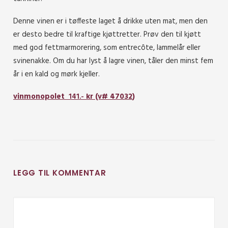
Denne vinen er i tøffeste laget å drikke uten mat, men den
er desto bedre til kraftige kjøttretter. Prøv den til kjøtt
med god fettmarmorering, som entrecôte, lammelår eller
svinenakke. Om du har lyst å lagre vinen, tåler den minst fem
år i en kald og mørk kjeller.
vinmonopolet
141
.-
kr (v#
47032
)
LEGG TIL KOMMENTAR