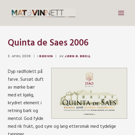
Quinta de Saes 2006
Mat
Drikke
3. APRIL 2009
|
I
RØDVIN
|
AV
JØRN G. BROLL
Artikler
Dyp rødfiolett på
Lenker
farve. Sursøt duft
Om vin
av mørke bær
med et kjølig,
Om meg
krydret element i
retning bark og
mentol. God fylde
Search
med rik frukt, god syre og lang ettersmak med tydelige
tanniner.