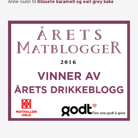
Anne-Gunn
til
Klissete karamell og earl grey kake