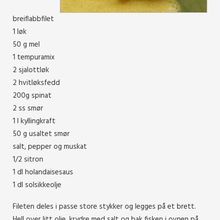
breiflabbfilet
1 løk
50 g mel
1 tempuramix
2 sjalottløk
2 hvitløksfedd
200g spinat
2 ss smør
1 l kyllingkraft
50 g usaltet smør
salt, pepper og muskat
1/2 sitron
1 dl holandaisesaus
1 dl solsikkeolje
Fileten deles i passe store stykker og legges på et brett.
Hell over litt olje, krydre med salt og bak fisken i ovnen på