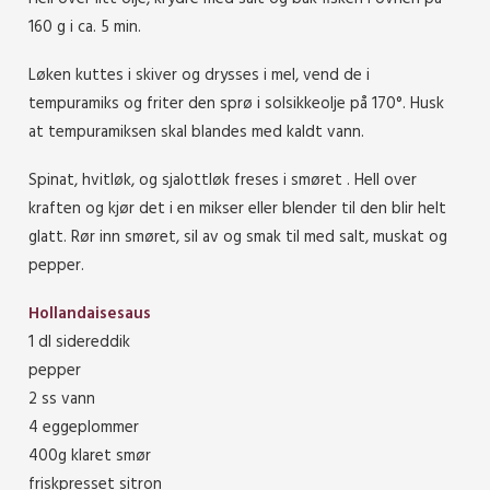
160 g i ca. 5 min.
Løken kuttes i skiver og drysses i mel, vend de i
tempuramiks og friter den sprø i solsikkeolje på 170°. Husk
at tempuramiksen skal blandes med kaldt vann.
Spinat, hvitløk, og sjalottløk freses i smøret . Hell over
kraften og kjør det i en mikser eller blender til den blir helt
glatt. Rør inn smøret, sil av og smak til med salt, muskat og
pepper.
Hollandaisesaus
1 dl sidereddik
pepper
2 ss vann
4 eggeplommer
400g klaret smør
friskpresset sitron