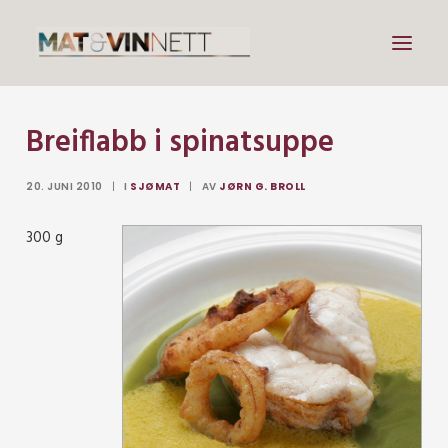
Breiflabb i spinatsuppe
Mat
Drikke
20. JUNI 2010
|
I
SJØMAT
|
AV
JØRN G. BROLL
Artikler
300 g
Lenker
Om vin
Om meg
Search