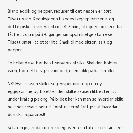
Bland eddik og pepper, reduser til det nesten er tørt.
Tilsett vann. Reduksjonen blandes i eggeplommene, og
dette piskes over vannbad i 4-8 min., til eggeplommene har
fått et volum på 3-6 ganger sin opprinnelige størrelse.
Tilsett smør litt etter litt. Smak til med sitron, salt og
pepper.
En hollandaise bør helst serveres straks. Skal den holdes
varm, bør dette skje i vannbad, uten lokk på kasserollen.
NB! Hvis sausen skiller seg, visper man opp en ny
eggeplomme og tilsetter den skilte sausen litt etter litt
under kraftig pisking. På bildet her kan man se hvordan skilt
hollandaisesaus ser ut! Først etterpå fant jeg ut hvordan
den skal repareres!!
Selv om jeg enda irriterer meg over resultatet som kan sees